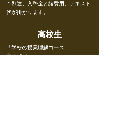
＊別途、入塾金と諸費用、テキスト
代が掛かります。
​高校生
「学校の授業理解コース」
高１,２生
週1回 25，000円 / 週２回
35，000円
通い放題 45，000円
高３生
週1回 30，000円 / 週２回
40，000円
通い放題 50，000円
「演習コース」
高１,２生