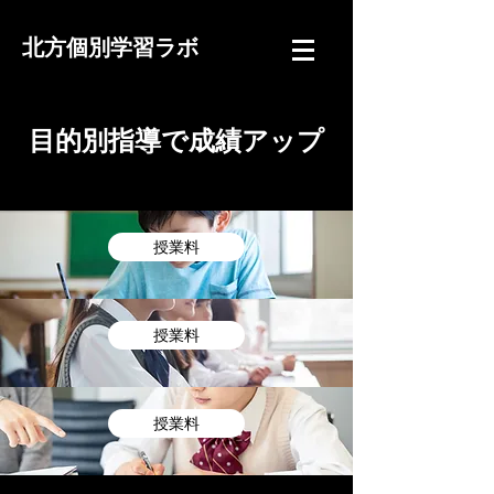
北方個別学習ラボ
​目的別指導で成績アップ
授業料
授業料
授業料