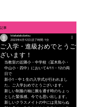
北方個別学習ラボ
記事
kitakatakobetsu
2023年4月12日
読了時間: 1分
ご入学・進級おめでとうご
ざいます！
当教室の近隣小・中学校（冨木島小・
中山小・四中）において4/11・12の両
日で
新小1・中１生の入学式が行われまし
た。ご入学おめでとうございます。
新しい制服の袖に腕を通す時のちょっ
とした緊張感、今でも思い出します。
新しいクラスメイトの中には見知らぬ