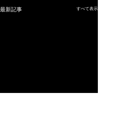
最新記事
すべて表示
定期テストの成績がヤバ
中３生の入塾を
いと思ったら
皆様へ
中高生、特に中学生は２学期
中3の２学期中間
コメント